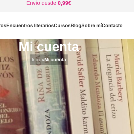
Envío desde
0,99€
ros
Encuentros literarios
Cursos
Blog
Sobre mí
Contacto
Mi cuenta
Inicio
/
Mi cuenta
Login
Registrarse en este sitio le permite acceder al estado y
pedido. Simplemente complete los campos a continuaci
una nueva cuenta para usted en poco tiempo. Sólo te 
necesarios para que el proceso de compra sea más r
ACCEDER