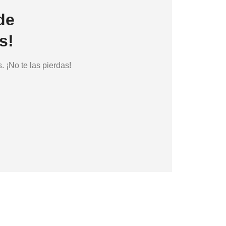
de
s!
 ¡No te las pierdas!