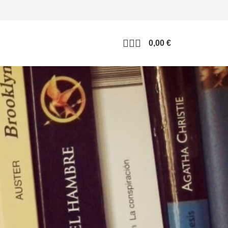
0,00
€
 al historial de su
ón y configuraremos
pediremos los datos
ápido y sencillo.