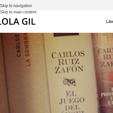
Skip to navigation
Skip to main content
Lib
istrarse
ción de correo electrónico
*
raseña
*