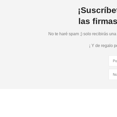
¡Suscríbe
las firma
No te haré spam ;) solo recibirás un
¡ Y de regalo 