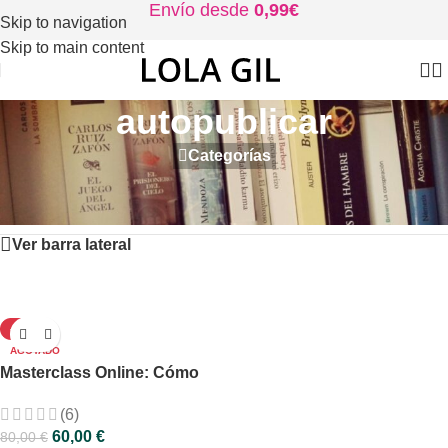
Envío desde
0,99€
Skip to navigation
Skip to main content
autopublicar
Categorías
Inicio
/
Productos etiquetados “autopublicar”
Mostrando el único resultado
Ver barra lateral
-25%
AGOTADO
Masterclass Online: Cómo
autopublicar tu libro paso a
(6)
paso
60,00
€
80,00
€