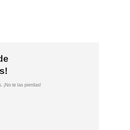
de
s!
 ¡No te las pierdas!