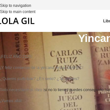
Skip to navigation
Skip to main content
Lib
Yinca
¡FELIZ AÑO 2125!
¡Y feliz comienzo de la yincana virtual 16APEC!
¿Quieres participar? ¿En serio? ¿Te atreves?
Solo necesitarás el libro (
si no lo tienes puedes conseguirlo ha
¡Vamos allá!