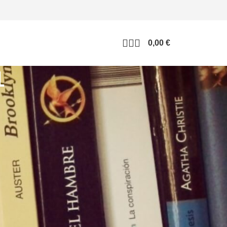
0,00
€
1
CATEGORÍAS BLOG
Blog
Entrevistas
Eventos/Firmas
Lectura en colegios
Lola Correctora
Mis libros