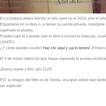
Para la primera prueba tendrás que subir una historia a Instagr
los siguientes pasos:
En la historia debes felicitar el año, pero no el 2024, sino el 
Etíquetame en la story o, si tienes la cuenta privada, mándame
superado la prueba.
Puedes salir tú o puede salir el libro o incluso tu mascota, ¡cual
16APEC.
¿Y cómo puedes usarlo?
Haz clic aquí y ¡ya lo tienes!
¡Primera
El 4 de enero, todos los que hayan superado la prueba recibir
¡Buena suerte y feliz año 2125!
P.D. la imagen del filtro es de Sheila, una gran artista que ta
tan especial!