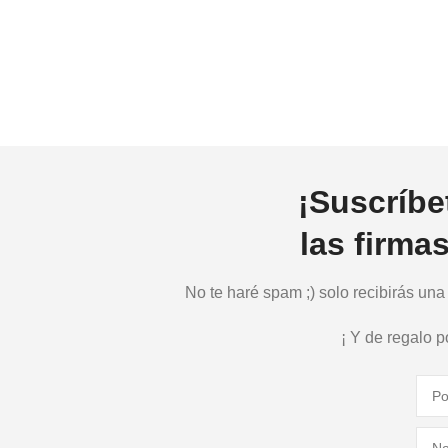
¡Suscríbe
las firma
No te haré spam ;) solo recibirás un
¡ Y de regalo 