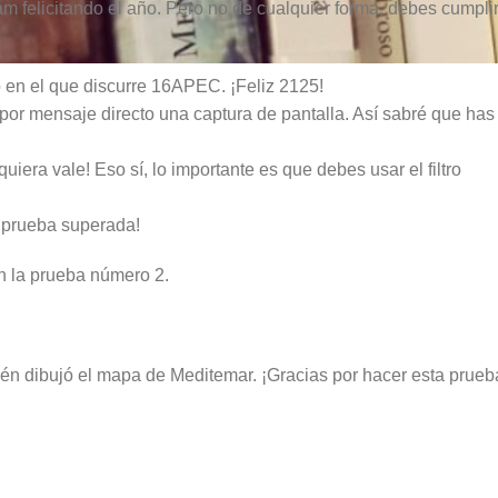
am felicitando el año. Pero no de cualquier forma, debes cumpli
año en el que discurre 16APEC. ¡Feliz 2125!
 por mensaje directo una captura de pantalla. Así sabré que has
quiera vale! Eso sí, lo importante es que debes usar el filtro
 prueba superada!
án la prueba número 2.
mbién dibujó el mapa de Meditemar. ¡Gracias por hacer esta prueb