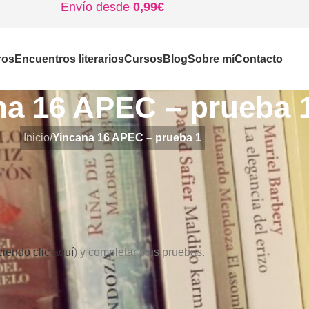
Envío desde
0,99€
ros
Encuentros literarios
Cursos
Blog
Sobre mí
Contacto
na 16 APEC – prueba 
Inicio
/
Yincana 16 APEC – prueba 1
ciendo clic aquí
) y completar seis pruebas.