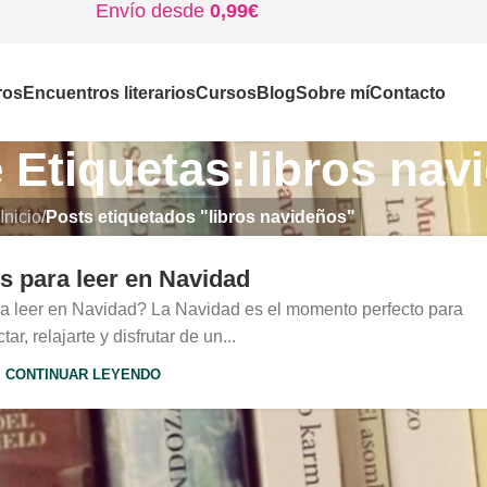
Envío desde
0,99€
ros
Encuentros literarios
Cursos
Blog
Sobre mí
Contacto
 Etiquetas:libros nav
Inicio
/
Posts etiquetados "libros navideños"
os para leer en Navidad
ra leer en Navidad? La Navidad es el momento perfecto para
ar, relajarte y disfrutar de un...
CONTINUAR LEYENDO