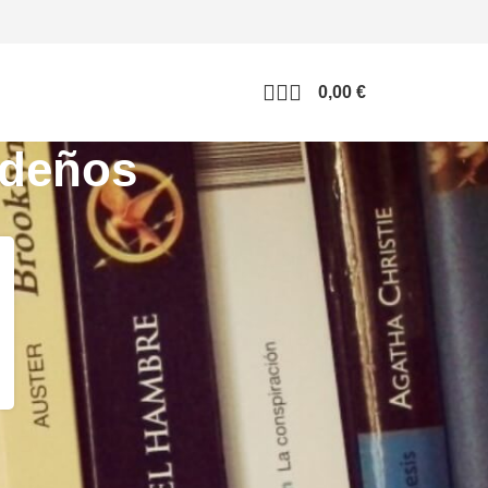
0,00
€
ideños
CATEGORÍAS BLOG
Blog
Entrevistas
Eventos/Firmas
Lectura en colegios
Lola Correctora
Mis libros