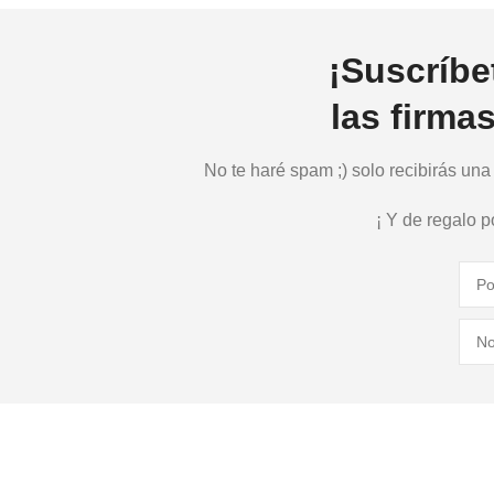
¡Suscríbe
las firma
No te haré spam ;) solo recibirás un
¡ Y de regalo 