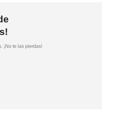
de
s!
 ¡No te las pierdas!