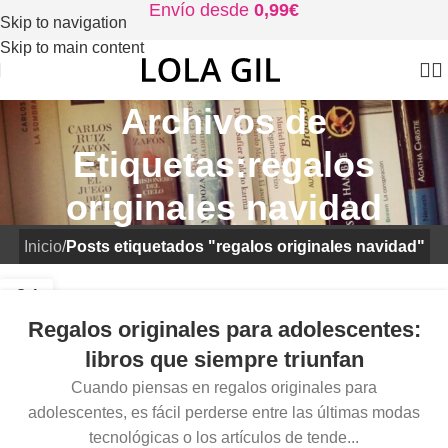
Envío desde
0,99€
Skip to navigation
Skip to main content
Archivos de
Etiquetas:regalos
originales navidad
Inicio
/
Posts etiquetados "regalos originales navidad"
04
DIC
Regalos originales para adolescentes:
libros que siempre triunfan
Cuando piensas en regalos originales para
adolescentes, es fácil perderse entre las últimas modas
tecnológicas o los artículos de tende...