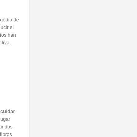
agedia de
ucir el
dios han
tiva,
 cuidar
lugar
mundos
libros