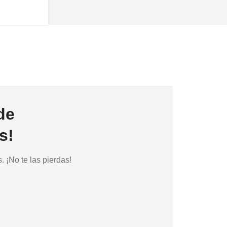
de
s!
 ¡No te las pierdas!