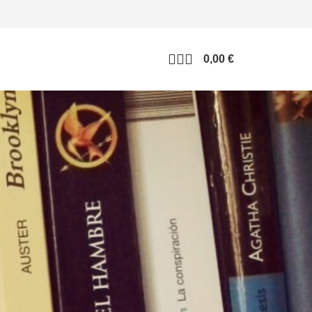
0,00
€
udan