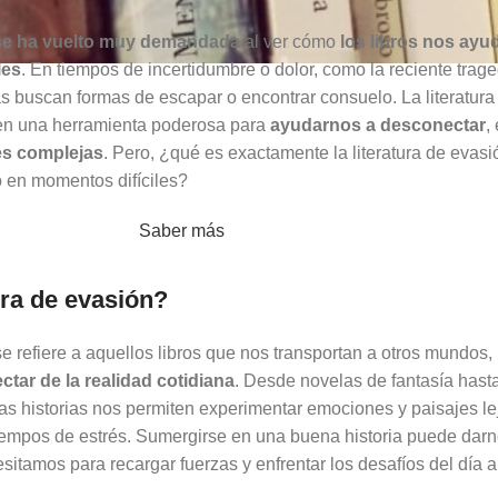
n se ha vuelto muy demandada
al ver cómo
los libros nos ayu
les
. En tiempos de incertidumbre o dolor, como la reciente trag
 buscan formas de escapar o encontrar consuelo. La literatura
 en una herramienta poderosa para
ayudarnos a desconectar
,
s complejas
. Pero, ¿qué es exactamente la literatura de evasi
 en momentos difíciles?
Saber más
ura de evasión?
e refiere a aquellos libros que nos transportan a otros mundos,
tar de la realidad cotidiana
. Desde novelas de fantasía hast
as historias nos permiten experimentar emociones y paisajes le
tiempos de estrés. Sumergirse en una buena historia puede darn
tamos para recargar fuerzas y enfrentar los desafíos del día a