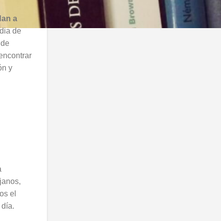
dan a
edia de
 de
 encontrar
ón y
a
janos,
os el
 día.