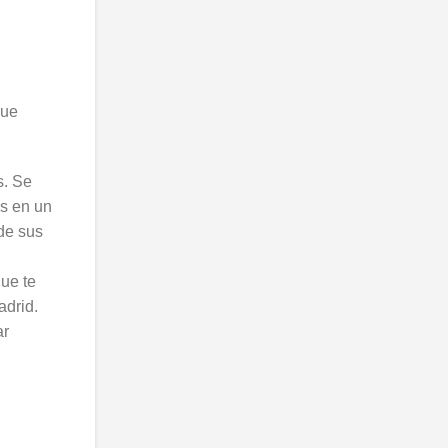
que
s. Se
os en un
de sus
que te
adrid.
ar