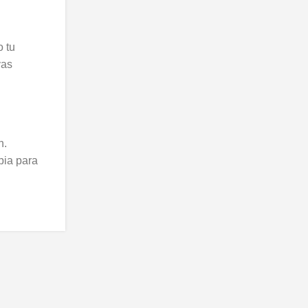
o tu
vas
n.
pia para