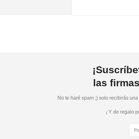
¡Suscríbe
las firma
No te haré spam ;) solo recibirás un
¡ Y de regalo 