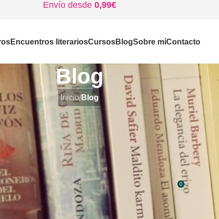
Envío desde
0,99€
ros
Encuentros literarios
Cursos
Blog
Sobre mí
Contacto
Blog
Inicio
/
Blog
BLOG
e evasión: Cómo los libros nos ay
superar momentos difíciles
0
do por
Lola Gil
Activado 4 de noviembre de 2024