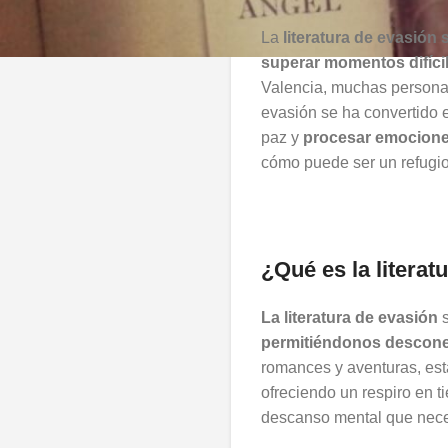
La
literatura de evasió
superar momentos difíci
Valencia, muchas personas
evasión se ha convertido
paz y
procesar emocione
cómo puede ser un refugio
¿Qué es la literat
La literatura de evasión
s
permitiéndonos desconec
romances y aventuras, est
ofreciendo un respiro en 
descanso mental que necesi