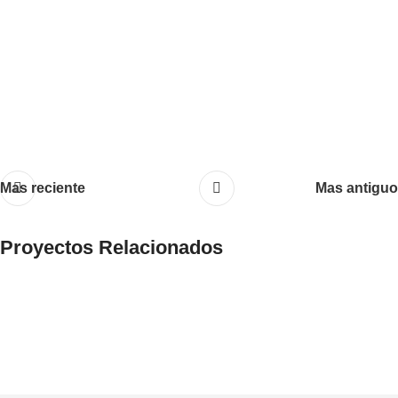
Mas reciente
Mas antiguo
Proyectos Relacionados
Netus eu mollis hac dignis
Furniture