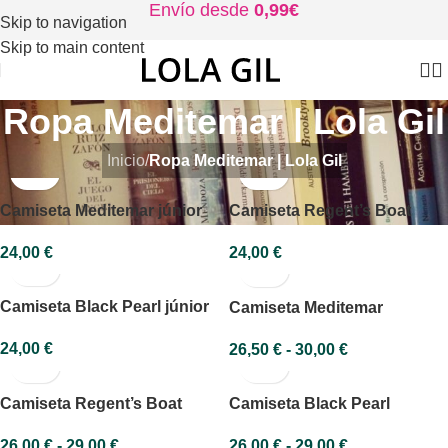
Envío desde
0,99€
Skip to navigation
Skip to main content
Ropa Meditemar | Lola Gil
Inicio
/
Ropa Meditemar | Lola Gil
Camiseta Meditemar júnior
Camiseta Regent’s Boat
júnior
24,00
€
24,00
€
Camiseta Black Pearl júnior
Camiseta Meditemar
24,00
€
26,50
€
-
30,00
€
Camiseta Regent’s Boat
Camiseta Black Pearl
26,00
€
-
29,00
€
26,00
€
-
29,00
€