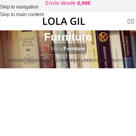
Envío desde
0,99€
Skip to navigation
Skip to main content
Furniture
Inicio
/
Furniture
TODO
ACCESSORIES
DECOR
FURNITURE
KITCHEN
LIGHTING
Netus eu mollis hac dignis
Furniture
A lacus bibendum pulvinar
Furniture