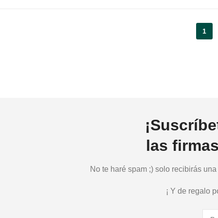
1
¡Suscríbe
las firma
No te haré spam ;) solo recibirás un
¡ Y de regalo 