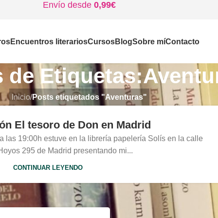
Envío desde
0,99€
ros
Encuentros literarios
Cursos
Blog
Sobre mí
Contacto
 de Etiquetas:Aventu
Inicio
/
Posts etiquetados "Aventuras"
ón El tesoro de Don en Madrid
las 19:00h estuve en la librería papelería Solís en la calle
Hoyos 295 de Madrid presentando mi...
CONTINUAR LEYENDO