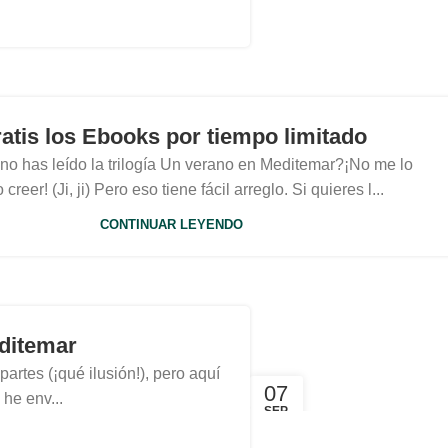
atis los Ebooks por tiempo limitado
no has leído la trilogía Un verano en Meditemar?¡No me lo
creer! (Ji, ji) Pero eso tiene fácil arreglo. Si quieres l...
CONTINUAR LEYENDO
editemar
tes (¡qué ilusión!), pero aquí
07
he env...
SEP