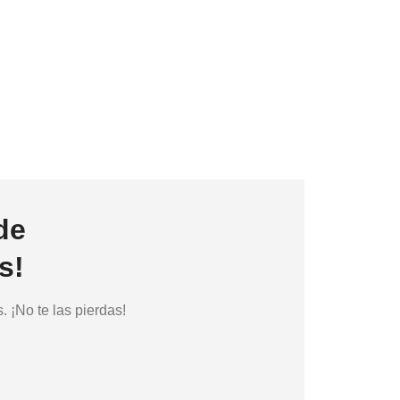
de
s!
 ¡No te las pierdas!