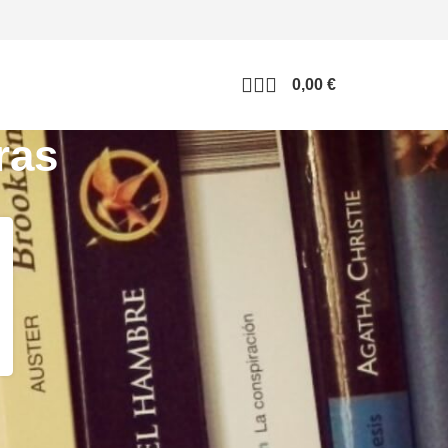
0,00
€
ras
CATEGORÍAS BLOG
Blog
Entrevistas
Eventos/Firmas
Lectura en colegios
Lola Correctora
Mis libros